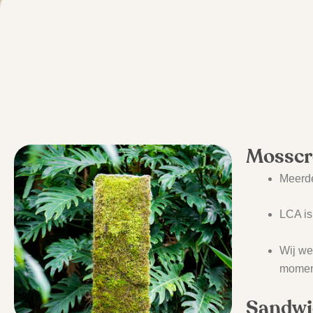
Mosscr
Meerde
LCA is
Wij we
moment
Sandwi