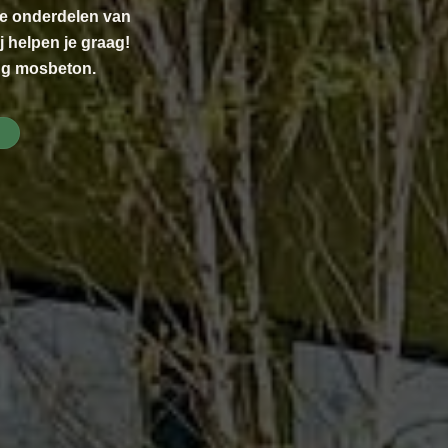
re onderdelen van
j helpen je graag!
ng mosbeton.